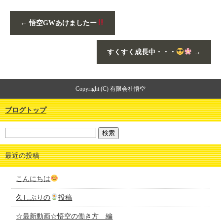
←
悟空GWあけましたー
すくすく成長中・・・
→
Copyright (C) 有限会社悟空
ブログトップ
最近の投稿
こんにちは
久しぶりの
投稿
☆最新動画☆悟空の働き方 編