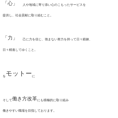
「心」
人や地域に寄り添い心のこもったサービスを
提供し、社会貢献に取り組むこと。
「力」
己に力を信じ、弛まない努力を持って日々鍛錬、
日々精進してゆくこと。
モットー
を
に
働き方改革
そして
にも積極的に取り組み
働きやすい職場を目指しております。