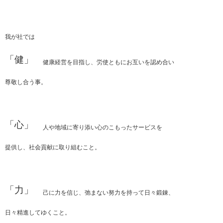
我が社では
「健」
健康経営を目指し、労使ともにお互いを認め合い
尊敬し合う事。
「心」
人や地域に寄り添い心のこもったサービスを
提供し、社会貢献に取り組むこと。
「力」
己に力を信じ、弛まない努力を持って日々鍛錬、
日々精進してゆくこと。