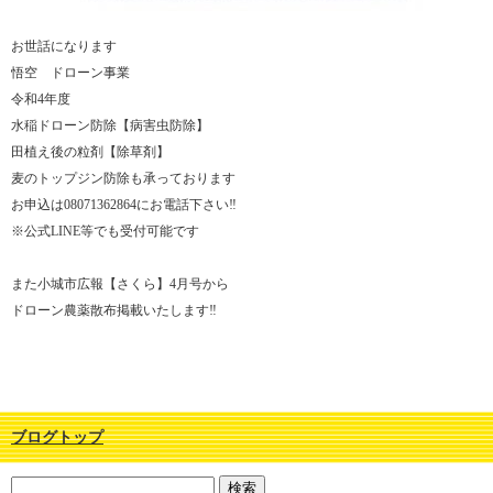
お世話になります
悟空 ドローン事業
令和4年度
水稲ドローン防除【病害虫防除】
田植え後の粒剤【除草剤】
麦のトップジン防除も承っております
お申込は08071362864にお電話下さい‼︎
※公式LINE等でも受付可能です
また小城市広報【さくら】4月号から
ドローン農薬散布掲載いたします‼︎
ブログトップ