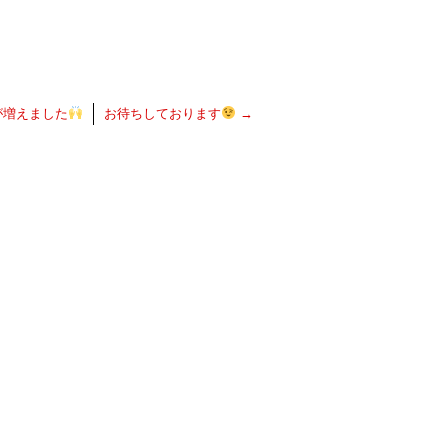
が増えました
お待ちしております
→